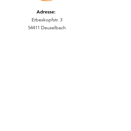
Adresse:
Erbeskopfstr. 3
54411 Deuselbach
E-Mail-Adresse
:
kontakt@bine-fas.de
Telefon
:
06504 9566741
Gefördert durch